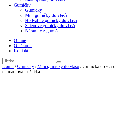
Gumičky
Gumičky
Mini gumičky do vlasů
Hedvábné gumičky do vlasů
Saténové gumičky do vlasů
Náramky z gumiček
O mně
O nákupu
Kontakt
Domů
/
Gumičky
/
Mini gumičky do vlasů
/ Gumička do vlasů
diamantová mašlička