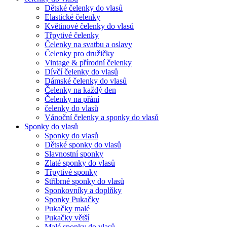
Dětské čelenky do vlasů
Elastické čelenky
Květinové čelenky do vlasů
Třpytivé čelenky
Čelenky na svatbu a oslavy
Čelenky pro družičky
Vintage & přírodní čelenky
Dívčí čelenky do vlasů
Dámské čelenky do vlasů
Čelenky na každý den
Čelenky na přání
čelenky do vlasů
Vánoční čelenky a sponky do vlasů
Sponky do vlasů
Sponky do vlasů
Dětské sponky do vlasů
Slavnostní sponky
Zlaté sponky do vlasů
Třpytivé sponky
Stříbrné sponky do vlasů
Sponkovníky a doplňky
Sponky Pukačky
Pukačky malé
Pukačky větší
Malé sponky do vlasů