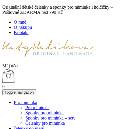
Originální dětské čelenky a sponky pro miminka i holčičky –
Poštovné ZDARMA nad 790 Kč
O mně
O nákupu
Kontakt
Můj účet
0
Toggle navigation
Pro miminka
Pro miminka
Sponky pro miminka
Sponky pro miminka – sety
Čelenky pro miminka
čelenky do vlasů