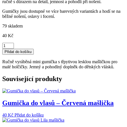
ručně s důrazem na detail, jemnost a pohodlí při nošení.
Gumičky jsou dostupné ve více barevných variantách a hodí se na
běžné nošení, oslavy i focení.
79 skladem
40
Kč
Gumička
do
Přidat do košíku
vlasů
diamantová
Ručně vyráběná mini gumička s třpytivou lesklou mašličkou pro
mašlička
malé holčičky. Jemný a pohodlný doplněk do dětských vlásků.
množství
Související produkty
Gumička do vlasů – Červená mašlička
40
Kč
Přidat do košíku