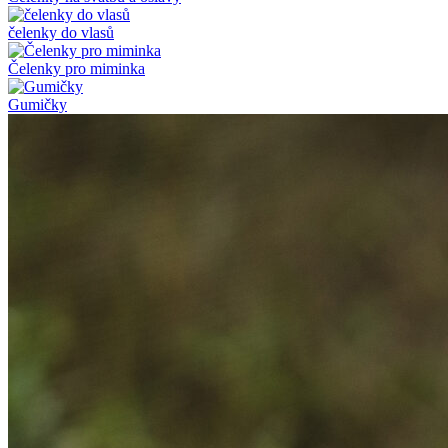
čelenky do vlasů
Čelenky pro miminka
Gumičky