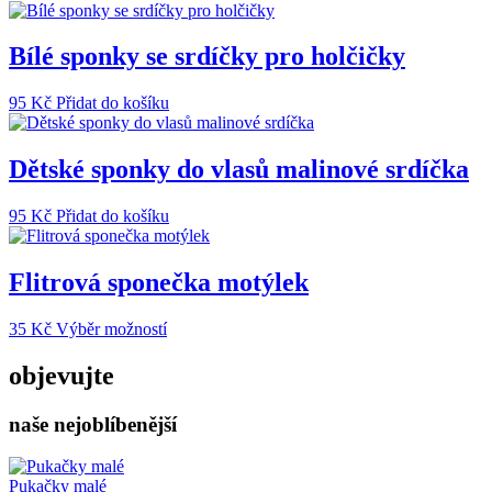
Bílé sponky se srdíčky pro holčičky
95
Kč
Přidat do košíku
Dětské sponky do vlasů malinové srdíčka
95
Kč
Přidat do košíku
Flitrová sponečka motýlek
Tento
35
Kč
Výběr možností
produkt
má
objevujte
více
variant.
naše nejoblíbenější
Možnosti
lze
vybrat
na
Pukačky malé