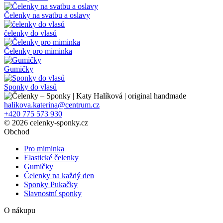
stránce
produktu
Čelenky na svatbu a oslavy
čelenky do vlasů
Čelenky pro miminka
Gumičky
Sponky do vlasů
halikova.katerina@centrum.cz
+420 775 573 930
© 2026 celenky-sponky.cz
Obchod
Pro miminka
Elastické čelenky
Gumičky
Čelenky na každý den
Sponky Pukačky
Slavnostní sponky
O nákupu