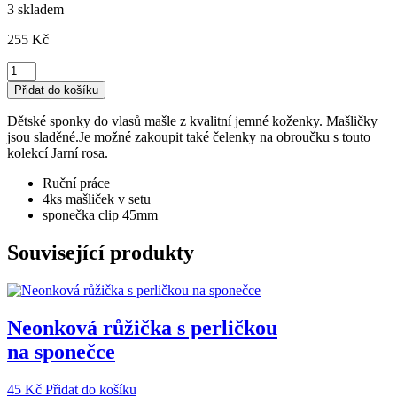
3 skladem
255
Kč
Dětské
sponky
Přidat do košíku
mašle
v
Dětské sponky do vlasů mašle z kvalitní jemné koženky. Mašličky
setu-
jsou sladěné.Je možné zakoupit také čelenky na obroučku s touto
Jarní
kolekcí Jarní rosa.
rosa
množství
Ruční práce
4ks mašliček v setu
sponečka clip 45mm
Související produkty
Neonková růžička s perličkou
na sponečce
45
Kč
Přidat do košíku