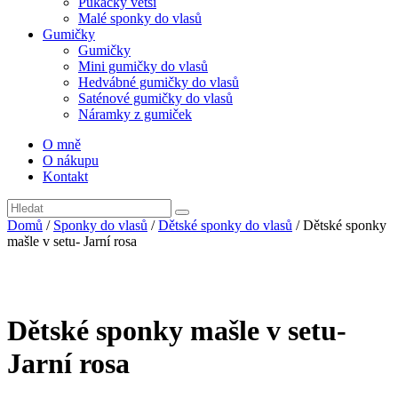
Pukačky větší
Malé sponky do vlasů
Gumičky
Gumičky
Mini gumičky do vlasů
Hedvábné gumičky do vlasů
Saténové gumičky do vlasů
Náramky z gumiček
O mně
O nákupu
Kontakt
Domů
/
Sponky do vlasů
/
Dětské sponky do vlasů
/ Dětské sponky
mašle v setu- Jarní rosa
Dětské sponky mašle v setu-
Jarní rosa