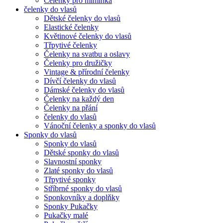
Čelenky pro miminka
čelenky do vlasů
Dětské čelenky do vlasů
Elastické čelenky
Květinové čelenky do vlasů
Třpytivé čelenky
Čelenky na svatbu a oslavy
Čelenky pro družičky
Vintage & přírodní čelenky
Dívčí čelenky do vlasů
Dámské čelenky do vlasů
Čelenky na každý den
Čelenky na přání
čelenky do vlasů
Vánoční čelenky a sponky do vlasů
Sponky do vlasů
Sponky do vlasů
Dětské sponky do vlasů
Slavnostní sponky
Zlaté sponky do vlasů
Třpytivé sponky
Stříbrné sponky do vlasů
Sponkovníky a doplňky
Sponky Pukačky
Pukačky malé