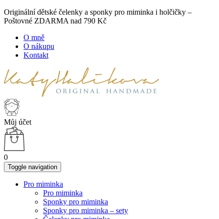
Originální dětské čelenky a sponky pro miminka i holčičky –
Poštovné ZDARMA nad 790 Kč
O mně
O nákupu
Kontakt
Můj účet
0
Toggle navigation
Pro miminka
Pro miminka
Sponky pro miminka
Sponky pro miminka – sety