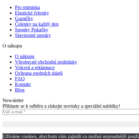
Pro miminka
Elastické čelenky
Gumičky
Čelenky na každý den
Sponky Pukačky
Slavnostní sponky
O nákupu
O nákupu
Všeobecné obchodní podmínky
Vrácení a reklamace
Ochrana osobních údajů
FAQ
Kontakt
Blog
Newsletter
Přihlaste se k odběru a získejte novinky a speciální nabídky!
Užíváme cookies, abychom vám zajistili co možná nejsnadnější použit