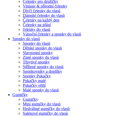
Čelenky pro družičky
Vintage & přírodní čelenky
Dívčí čelenky do vlasů
Dámské čelenky do vlasů
Čelenky na každý den
Čelenky na přání
čelenky do vlasů
Vánoční čelenky a sponky do vlasů
Sponky do vlasů
Sponky do vlasů
Dětské sponky do vlasů
Slavnostní sponky
Zlaté sponky do vlasů
Třpytivé sponky
Stříbrné sponky do vlasů
Sponkovníky a doplňky
Sponky Pukačky
Pukačky malé
Pukačky větší
Malé sponky do vlasů
Gumičky
Gumičky
Mini gumičky do vlasů
Hedvábné gumičky do vlasů
Saténové gumičky do vlasů