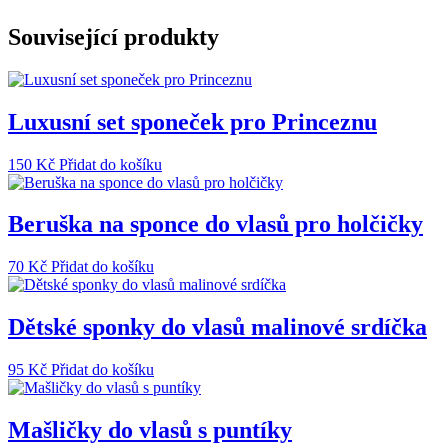
množství
Související produkty
Luxusní set sponeček pro Princeznu
150
Kč
Přidat do košíku
Beruška na sponce do vlasů pro holčičky
70
Kč
Přidat do košíku
Dětské sponky do vlasů malinové srdíčka
95
Kč
Přidat do košíku
Mašličky do vlasů s puntíky