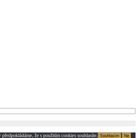
 předpokládáme, že s použitím cookies souhlasíte.
Souhlasím
Ne