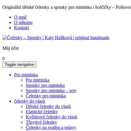
Originální dětské čelenky a sponky pro miminka i holčičky – Poš
O mně
O nákupu
Kontakt
Můj účet
0
Toggle navigation
Pro miminka
Pro miminka
Sponky pro miminka
Sponky pro miminka – sety
Čelenky pro miminka
čelenky do vlasů
Dětské čelenky do vlasů
Elastické čelenky
Květinové čelenky do vlasů
Třpytivé čelenky
Čelenky na svatbu a oslavy