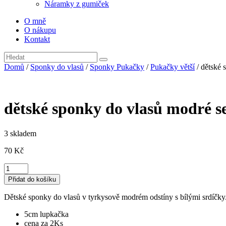
Náramky z gumiček
O mně
O nákupu
Kontakt
Domů
/
Sponky do vlasů
/
Sponky Pukačky
/
Pukačky větší
/ dětské 
dětské sponky do vlasů modré s
3 skladem
70
Kč
dětské
sponky
Přidat do košíku
do
vlasů
Dětské sponky do vlasů v tyrkysově modrém odstíny s bílými srdíčky
modré
se
5cm lupkačka
srdíčky
cena za 2Ks