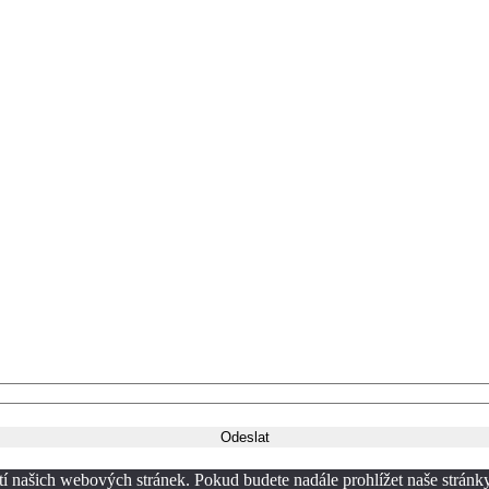
í našich webových stránek. Pokud budete nadále prohlížet naše stránky