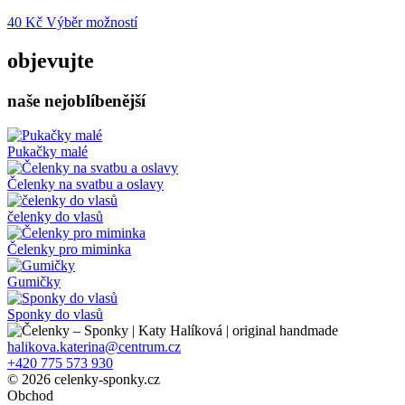
Tento
40
Kč
Výběr možností
produkt
má
objevujte
více
variant.
naše nejoblíbenější
Možnosti
lze
vybrat
na
Pukačky malé
stránce
produktu
Čelenky na svatbu a oslavy
čelenky do vlasů
Čelenky pro miminka
Gumičky
Sponky do vlasů
halikova.katerina@centrum.cz
+420 775 573 930
© 2026 celenky-sponky.cz
Obchod