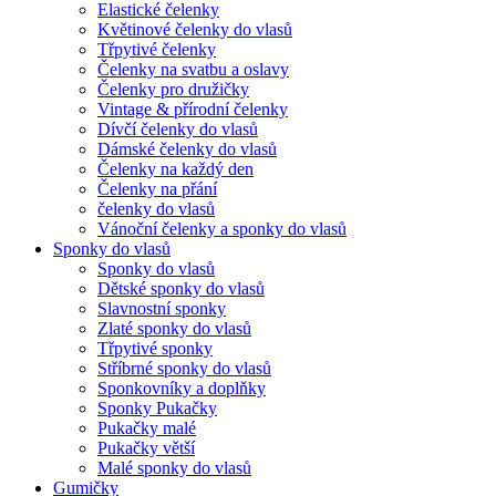
Elastické čelenky
Květinové čelenky do vlasů
Třpytivé čelenky
Čelenky na svatbu a oslavy
Čelenky pro družičky
Vintage & přírodní čelenky
Dívčí čelenky do vlasů
Dámské čelenky do vlasů
Čelenky na každý den
Čelenky na přání
čelenky do vlasů
Vánoční čelenky a sponky do vlasů
Sponky do vlasů
Sponky do vlasů
Dětské sponky do vlasů
Slavnostní sponky
Zlaté sponky do vlasů
Třpytivé sponky
Stříbrné sponky do vlasů
Sponkovníky a doplňky
Sponky Pukačky
Pukačky malé
Pukačky větší
Malé sponky do vlasů
Gumičky