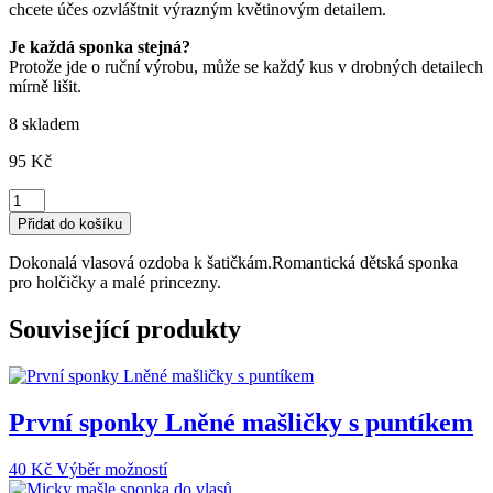
chcete účes ozvláštnit výrazným květinovým detailem.
Je každá sponka stejná?
Protože jde o ruční výrobu, může se každý kus v drobných detailech
mírně lišit.
8 skladem
95
Kč
Dětská
sponka
Přidat do košíku
do
vasů-
Dokonalá vlasová ozdoba k šatičkám.Romantická dětská sponka
ruční
pro holčičky a malé princezny.
práce
červený
Související produkty
květ
množství
První sponky Lněné mašličky s puntíkem
Tento
40
Kč
Výběr možností
produkt