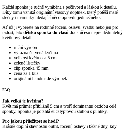
Každá sponka je ručně vyráběna s pečlivostí a láskou k detailu.
Díky tomu vzniká originální vlasový doplněk, který potěší malé
slečny i maminky hledající něco opravdu jedinečného.
Ať už ji vyberete na rodinné focení, oslavu, svatbu nebo jen pro
radost, tato
dětská sponka do vlasů
dodá účesu nepřehlédnutelný
květinový detail.
ruční výroba
výrazná červená květina
velikost květu cca 5 cm
zelené lístečky
clip sponka 45 mm
cena za 1 kus
originální handmade výrobek
FAQ
Jak velká je květina?
Květ má průměr přibližně 5 cm a tvoří dominantní ozdobu celé
sponky. Sponka je potahlá eucalyptovou stuhou s puntíky.
Pro jakou příležitost se hodí?
Krásně doplní slavnostní outfit, focení, oslavy i běžné dny, kdy