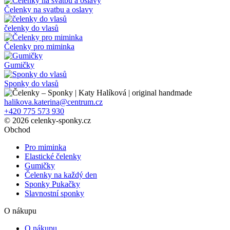
produktu
Čelenky na svatbu a oslavy
čelenky do vlasů
Čelenky pro miminka
Gumičky
Sponky do vlasů
halikova.katerina@centrum.cz
+420 775 573 930
© 2026 celenky-sponky.cz
Obchod
Pro miminka
Elastické čelenky
Gumičky
Čelenky na každý den
Sponky Pukačky
Slavnostní sponky
O nákupu
O nákupu