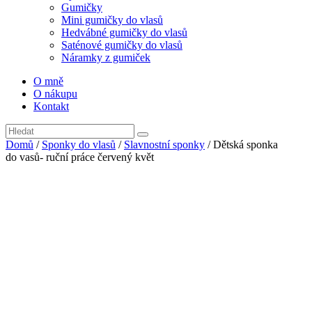
Gumičky
Mini gumičky do vlasů
Hedvábné gumičky do vlasů
Saténové gumičky do vlasů
Náramky z gumiček
O mně
O nákupu
Kontakt
Domů
/
Sponky do vlasů
/
Slavnostní sponky
/ Dětská sponka
do vasů- ruční práce červený květ