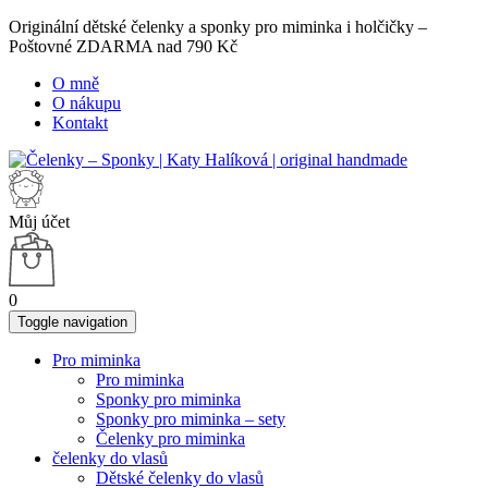
Originální dětské čelenky a sponky pro miminka i holčičky –
Poštovné ZDARMA nad 790 Kč
O mně
O nákupu
Kontakt
Můj účet
0
Toggle navigation
Pro miminka
Pro miminka
Sponky pro miminka
Sponky pro miminka – sety
Čelenky pro miminka
čelenky do vlasů
Dětské čelenky do vlasů