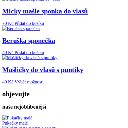
má
více
Micky mašle sponka do vlasů
variant.
Možnosti
70
Kč
Přidat do košíku
lze
vybrat
na
Beruška sponečka
stránce
produktu
40
Kč
Přidat do košíku
Mašličky do vlasů s puntíky
Tento
40
Kč
Výběr možností
produkt
má
objevujte
více
variant.
naše nejoblíbenější
Možnosti
lze
vybrat
na
Pukačky malé
stránce