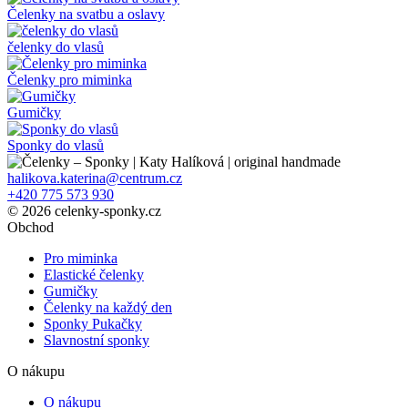
Čelenky na svatbu a oslavy
čelenky do vlasů
Čelenky pro miminka
Gumičky
Sponky do vlasů
halikova.katerina@centrum.cz
+420 775 573 930
© 2026 celenky-sponky.cz
Obchod
Pro miminka
Elastické čelenky
Gumičky
Čelenky na každý den
Sponky Pukačky
Slavnostní sponky
O nákupu
O nákupu