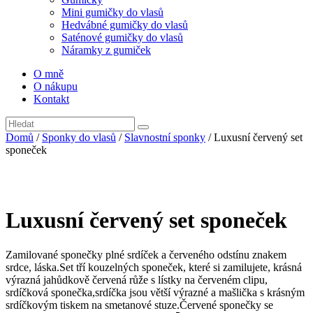
Mini gumičky do vlasů
Hedvábné gumičky do vlasů
Saténové gumičky do vlasů
Náramky z gumiček
O mně
O nákupu
Kontakt
Domů
/
Sponky do vlasů
/
Slavnostní sponky
/ Luxusní červený set
sponeček
Luxusní červený set sponeček
Zamilované sponečky plné srdíček a červeného odstínu znakem
srdce, láska.Set tří kouzelných sponeček, které si zamilujete, krásná
výrazná jahůdkově červená růže s lístky na červeném clipu,
srdíčková sponečka,srdíčka jsou větší výrazné a mašlička s krásným
srdíčkovým tiskem na smetanové stuze.Červené sponečky se