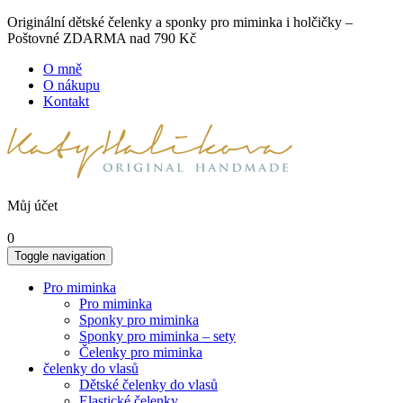
Originální dětské čelenky a sponky pro miminka i holčičky –
Poštovné ZDARMA nad 790 Kč
O mně
O nákupu
Kontakt
Můj účet
0
Toggle navigation
Pro miminka
Pro miminka
Sponky pro miminka
Sponky pro miminka – sety
Čelenky pro miminka
čelenky do vlasů
Dětské čelenky do vlasů
Elastické čelenky