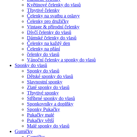
Květinové čelenky do vlasů
Třpytivé čelenky
Čelenky na svatbu a oslavy
Čelenky pro družičky
Vintage & přírodní čelenky
Dívčí čelenky do vlasů
Dámské čelenky do vlasů
Čelenky na každý den
Čelenky na přání
čelenky do vlasů
Vánoční čelenky a sponky do vlasů
Sponky do vlasů
Sponky do vlasů
Dětské sponky do vlasů
Slavnostní sponky
Zlaté sponky do vlasů
Třpytivé sponky
Stříbrné sponky do vlasů
Sponkovníky a doplňky
Sponky Pukačky
Pukačky malé
Pukačky větší
Malé sponky do vlasů
Gumičky
Gumičky