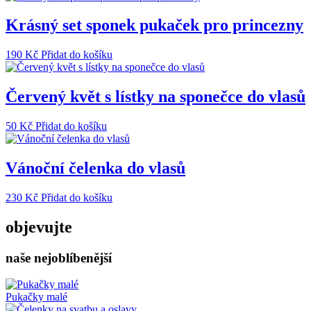
Krásný set sponek pukaček pro princezny
190
Kč
Přidat do košíku
Červený květ s lístky na sponečce do vlasů
50
Kč
Přidat do košíku
Vánoční čelenka do vlasů
230
Kč
Přidat do košíku
objevujte
naše nejoblíbenější
Pukačky malé