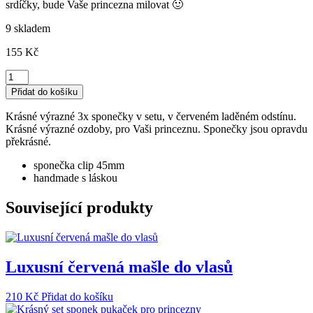
srdíčky, bude Vaše princezna milovat 🙂
9 skladem
155
Kč
Luxusní
červený
Přidat do košíku
set
sponeček
Krásné výrazné 3x sponečky v setu, v červeném laděném odstínu.
množství
Krásné výrazné ozdoby, pro Vaši princeznu. Sponečky jsou opravdu
překrásné.
sponečka clip 45mm
handmade s láskou
Související produkty
Luxusní červená mašle do vlasů
210
Kč
Přidat do košíku