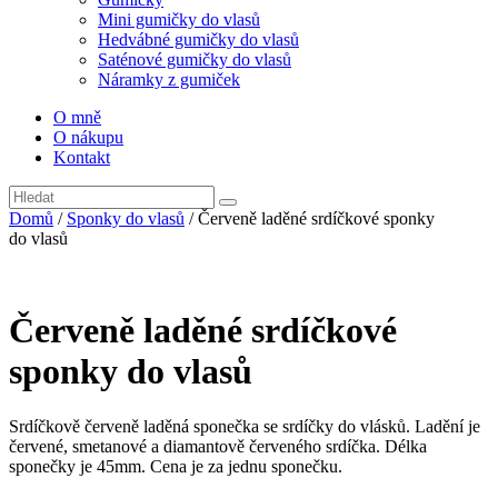
Mini gumičky do vlasů
Hedvábné gumičky do vlasů
Saténové gumičky do vlasů
Náramky z gumiček
O mně
O nákupu
Kontakt
Domů
/
Sponky do vlasů
/ Červeně laděné srdíčkové sponky
do vlasů
Červeně laděné srdíčkové
sponky do vlasů
Srdíčkově červeně laděná sponečka se srdíčky do vlásků. Ladění je
červené, smetanové a diamantově červeného srdíčka. Délka
sponečky je 45mm. Cena je za jednu sponečku.