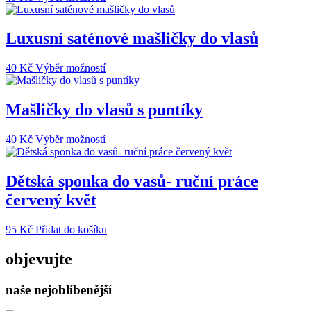
produkt
má
více
Luxusní saténové mašličky do vlasů
variant.
Možnosti
Tento
40
Kč
Výběr možností
lze
produkt
vybrat
má
na
více
Mašličky do vlasů s puntíky
stránce
variant.
produktu
Možnosti
Tento
40
Kč
Výběr možností
lze
produkt
vybrat
má
na
více
Dětská sponka do vasů- ruční práce
stránce
variant.
produktu
červený květ
Možnosti
lze
vybrat
95
Kč
Přidat do košíku
na
stránce
objevujte
produktu
naše nejoblíbenější