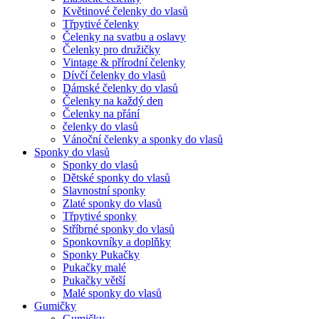
Květinové čelenky do vlasů
Třpytivé čelenky
Čelenky na svatbu a oslavy
Čelenky pro družičky
Vintage & přírodní čelenky
Dívčí čelenky do vlasů
Dámské čelenky do vlasů
Čelenky na každý den
Čelenky na přání
čelenky do vlasů
Vánoční čelenky a sponky do vlasů
Sponky do vlasů
Sponky do vlasů
Dětské sponky do vlasů
Slavnostní sponky
Zlaté sponky do vlasů
Třpytivé sponky
Stříbrné sponky do vlasů
Sponkovníky a doplňky
Sponky Pukačky
Pukačky malé
Pukačky větší
Malé sponky do vlasů
Gumičky
Gumičky