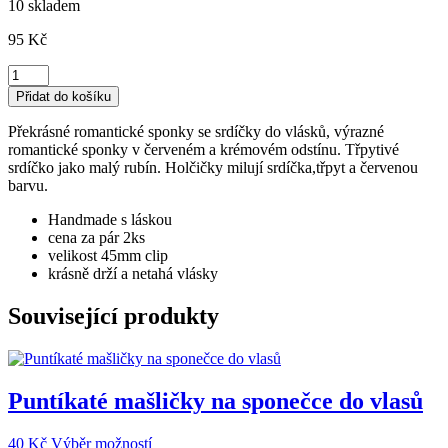
10 skladem
95
Kč
Červeně
laděné
Přidat do košíku
srdíčkové
sponky
Překrásné romantické sponky se srdíčky do vlásků, výrazné
do
romantické sponky v červeném a krémovém odstínu. Třpytivé
vlasů
srdíčko jako malý rubín. Holčičky milují srdíčka,třpyt a červenou
množství
barvu.
Handmade s láskou
cena za pár 2ks
velikost 45mm clip
krásně drží a netahá vlásky
Související produkty
Puntíkaté mašličky na sponečce do vlasů
Tento
40
Kč
Výběr možností