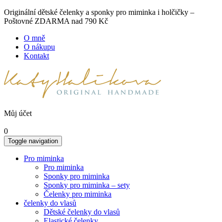
Originální dětské čelenky a sponky pro miminka i holčičky –
Poštovné ZDARMA nad 790 Kč
O mně
O nákupu
Kontakt
Můj účet
0
Toggle navigation
Pro miminka
Pro miminka
Sponky pro miminka
Sponky pro miminka – sety
Čelenky pro miminka
čelenky do vlasů
Dětské čelenky do vlasů
Elastické čelenky