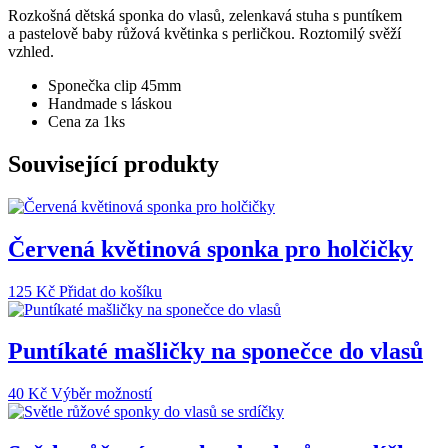
vlasů
Rozkošná dětská sponka do vlasů, zelenkavá stuha s puntíkem
-
a pastelově baby růžová květinka s perličkou. Roztomilý svěží
jarní
vzhled.
květina
růžová
Sponečka clip 45mm
množství
Handmade s láskou
Cena za 1ks
Související produkty
Červená květinová sponka pro holčičky
125
Kč
Přidat do košíku
Puntíkaté mašličky na sponečce do vlasů
Tento
40
Kč
Výběr možností
produkt
má
více