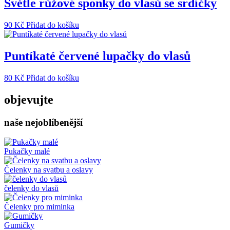
Světle růžové sponky do vlasů se srdíčky
variant.
Možnosti
90
Kč
Přidat do košíku
lze
vybrat
na
Puntíkaté červené lupačky do vlasů
stránce
produktu
80
Kč
Přidat do košíku
objevujte
naše nejoblíbenější
Pukačky malé
Čelenky na svatbu a oslavy
čelenky do vlasů
Čelenky pro miminka
Gumičky