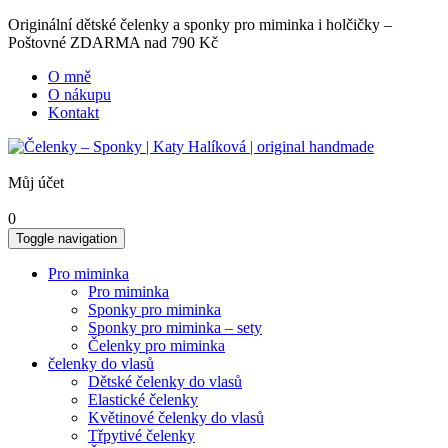
Originální dětské čelenky a sponky pro miminka i holčičky –
Poštovné ZDARMA nad 790 Kč
O mně
O nákupu
Kontakt
Můj účet
0
Toggle navigation
Pro miminka
Pro miminka
Sponky pro miminka
Sponky pro miminka – sety
Čelenky pro miminka
čelenky do vlasů
Dětské čelenky do vlasů
Elastické čelenky
Květinové čelenky do vlasů
Třpytivé čelenky