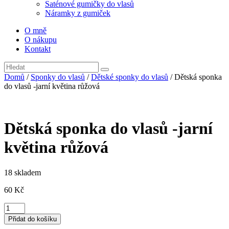
Saténové gumičky do vlasů
Náramky z gumiček
O mně
O nákupu
Kontakt
Domů
/
Sponky do vlasů
/
Dětské sponky do vlasů
/ Dětská sponka
do vlasů -jarní květina růžová
Dětská sponka do vlasů -jarní
květina růžová
18 skladem
60
Kč
Dětská
sponka
Přidat do košíku
do