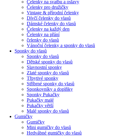
Čelenky na svatbu a oslavy
Čelenky pro družičky
Vintage & přírodní čelenky
Dívčí čelenky do vlasů
Dámské čelenky do vlasů
Čelenky na každý den
Čelenky na přání
čelenky do vlasů
Vánoční čelenky a sponky do vlasů
Sponky do vlasů
Sponky do vlasů
Dětské sponky do vlasů
Slavnostní sponky
Zlaté sponky do vlasů
Třpytivé sponky
Stříbrné sponky do vlasů
Sponkovníky a doplňky
Sponky Pukačky
Pukačky malé
Pukačky větší
Malé sponky do vlasů
Gumičky
Gumičky
Mini gumičky do vlasů
Hedvábné gumičky do vlasů