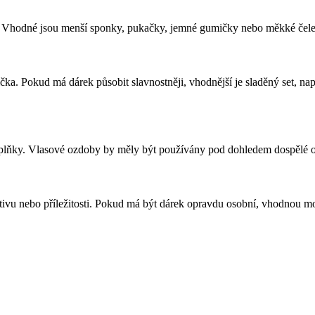
jí. Vhodné jsou menší sponky, pukačky, jemné gumičky nebo měkké čelen
čka. Pokud má dárek působit slavnostněji, vhodnější je sladěný set, 
doplňky. Vlasové ozdoby by měly být používány pod dohledem dospělé os
ivu nebo příležitosti. Pokud má být dárek opravdu osobní, vhodnou možn