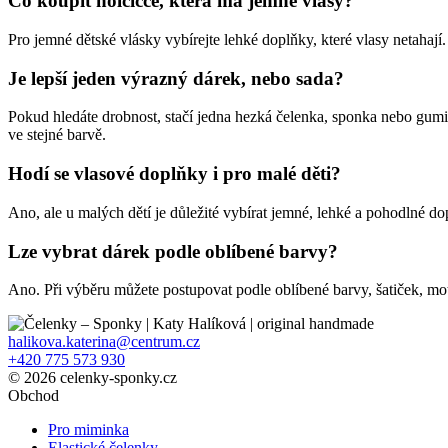
Co koupit holčičce, která má jemné vlasy?
Pro jemné dětské vlásky vybírejte lehké doplňky, které vlasy netaha
Je lepší jeden výrazný dárek, nebo sada?
Pokud hledáte drobnost, stačí jedna hezká čelenka, sponka nebo gumi
ve stejné barvě.
Hodí se vlasové doplňky i pro malé děti?
Ano, ale u malých dětí je důležité vybírat jemné, lehké a pohodlné 
Lze vybrat dárek podle oblíbené barvy?
Ano. Při výběru můžete postupovat podle oblíbené barvy, šatiček, mot
halikova.katerina@centrum.cz
+420 775 573 930
© 2026 celenky-sponky.cz
Obchod
Pro miminka
Elastické čelenky