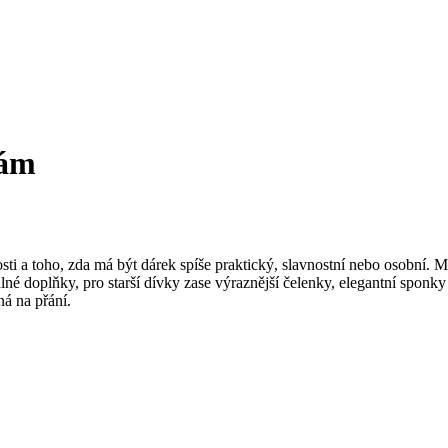
nám
tosti a toho, zda má být dárek spíše praktický, slavnostní nebo osobní.
lné doplňky, pro starší dívky zase výraznější čelenky, elegantní sponk
á na přání.