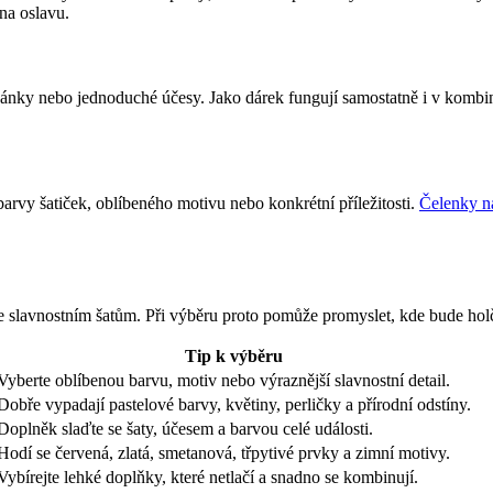
 na oslavu.
opánky nebo jednoduché účesy. Jako dárek fungují samostatně i v komb
arvy šatiček, oblíbeného motivu nebo konkrétní příležitosti.
Čelenky n
ke slavnostním šatům. Při výběru proto pomůže promyslet, kde bude holč
Tip k výběru
Vyberte oblíbenou barvu, motiv nebo výraznější slavnostní detail.
Dobře vypadají pastelové barvy, květiny, perličky a přírodní odstíny.
Doplněk slaďte se šaty, účesem a barvou celé události.
Hodí se červená, zlatá, smetanová, třpytivé prvky a zimní motivy.
Vybírejte lehké doplňky, které netlačí a snadno se kombinují.