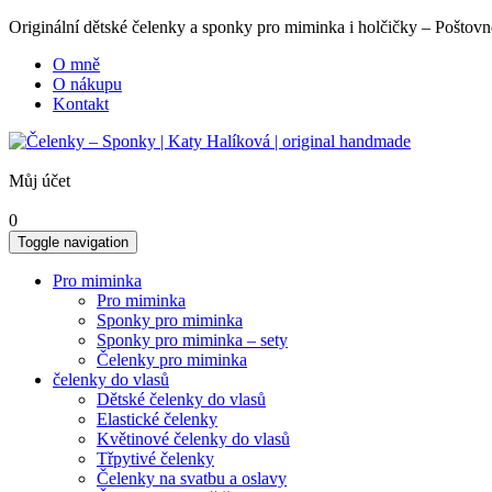
Originální dětské čelenky a sponky pro miminka i holčičky – Poš
O mně
O nákupu
Kontakt
Můj účet
0
Toggle navigation
Pro miminka
Pro miminka
Sponky pro miminka
Sponky pro miminka – sety
Čelenky pro miminka
čelenky do vlasů
Dětské čelenky do vlasů
Elastické čelenky
Květinové čelenky do vlasů
Třpytivé čelenky
Čelenky na svatbu a oslavy