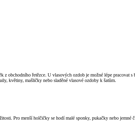
ěk z obchodního řetězce. U vlasových ozdob je možné lépe pracovat s
aily, květiny, mašličky nebo sladěné vlasové ozdoby k šatům.
žitosti. Pro menší holčičky se hodí malé sponky, pukačky nebo jemné če