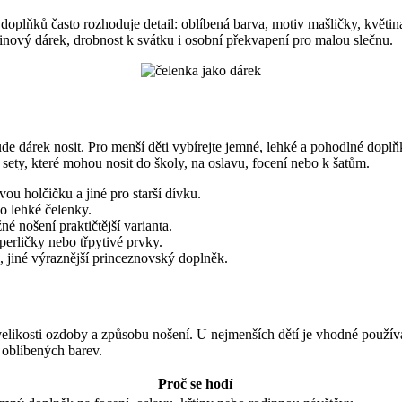
doplňků často rozhoduje detail: oblíbená barva, motiv mašličky, květina
nový dárek, drobnost k svátku i osobní překvapení pro malou slečnu.
ude dárek nosit. Pro menší děti vybírejte jemné, lehké a pohodlné doplň
sety, které mohou nosit do školy, na oslavu, focení nebo k šatům.
ou holčičku a jiné pro starší dívku.
o lehké čelenky.
é nošení praktičtější varianta.
 perličky nebo třpytivé prvky.
, jiné výraznější princeznovský doplněk.
 velikosti ozdoby a způsobu nošení. U nejmenších dětí je vhodné použí
 oblíbených barev.
Proč se hodí