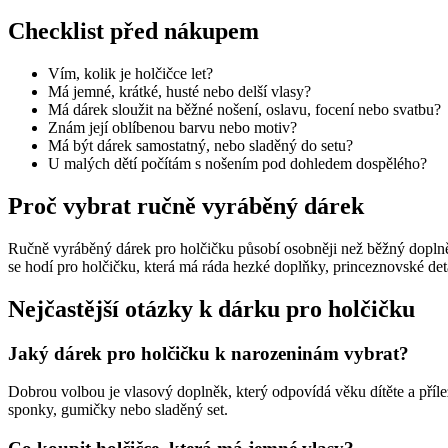
Checklist před nákupem
Vím, kolik je holčičce let?
Má jemné, krátké, husté nebo delší vlasy?
Má dárek sloužit na běžné nošení, oslavu, focení nebo svatbu?
Znám její oblíbenou barvu nebo motiv?
Má být dárek samostatný, nebo sladěný do setu?
U malých dětí počítám s nošením pod dohledem dospělého?
Proč vybrat ručně vyráběný dárek
Ručně vyráběný dárek pro holčičku působí osobněji než běžný dopln
se hodí pro holčičku, která má ráda hezké doplňky, princeznovské det
Nejčastější otázky k dárku pro holčičku
Jaký dárek pro holčičku k narozeninám vybrat?
Dobrou volbou je vlasový doplněk, který odpovídá věku dítěte a příle
sponky, gumičky nebo sladěný set.