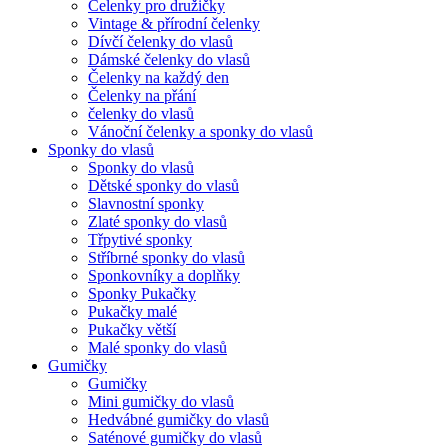
Čelenky pro družičky
Vintage & přírodní čelenky
Dívčí čelenky do vlasů
Dámské čelenky do vlasů
Čelenky na každý den
Čelenky na přání
čelenky do vlasů
Vánoční čelenky a sponky do vlasů
Sponky do vlasů
Sponky do vlasů
Dětské sponky do vlasů
Slavnostní sponky
Zlaté sponky do vlasů
Třpytivé sponky
Stříbrné sponky do vlasů
Sponkovníky a doplňky
Sponky Pukačky
Pukačky malé
Pukačky větší
Malé sponky do vlasů
Gumičky
Gumičky
Mini gumičky do vlasů
Hedvábné gumičky do vlasů
Saténové gumičky do vlasů