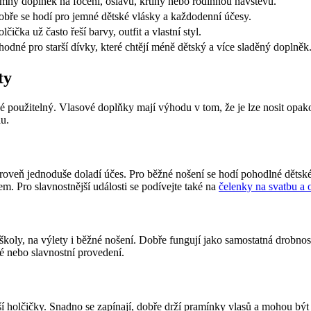
mný doplněk na focení, oslavu, křtiny nebo rodinnou návštěvu.
bře se hodí pro jemné dětské vlásky a každodenní účesy.
lčička už často řeší barvy, outfit a vlastní styl.
odné pro starší dívky, které chtějí méně dětský a více sladěný doplněk
ty
aké použitelný. Vlasové doplňky mají výhodu v tom, že je lze nosit opak
lu.
ároveň jednoduše doladí účes. Pro běžné nošení se hodí pohodlné dětsk
em. Pro slavnostnější události se podívejte také na
čelenky na svatbu a 
školy, na výlety i běžné nošení. Dobře fungují jako samostatná drobnos
é nebo slavnostní provedení.
ší holčičky. Snadno se zapínají, dobře drží pramínky vlasů a mohou být