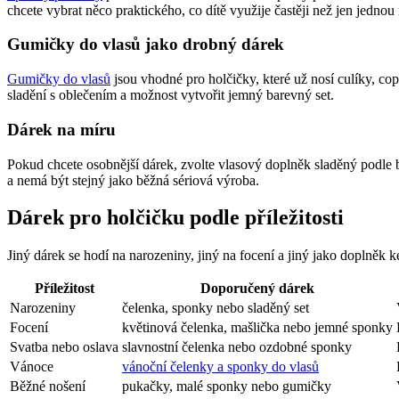
chcete vybrat něco praktického, co dítě využije častěji než jen jednou
Gumičky do vlasů jako drobný dárek
Gumičky do vlasů
jsou vhodné pro holčičky, které už nosí culíky, c
sladění s oblečením a možnost vytvořit jemný barevný set.
Dárek na míru
Pokud chcete osobnější dárek, zvolte vlasový doplněk sladěný podle b
a nemá být stejný jako běžná sériová výroba.
Dárek pro holčičku podle příležitosti
Jiný dárek se hodí na narozeniny, jiný na focení a jiný jako doplněk 
Příležitost
Doporučený dárek
Narozeniny
čelenka, sponky nebo sladěný set
Focení
květinová čelenka, mašlička nebo jemné sponky
Svatba nebo oslava
slavnostní čelenka nebo ozdobné sponky
Vánoce
vánoční čelenky a sponky do vlasů
Běžné nošení
pukačky, malé sponky nebo gumičky