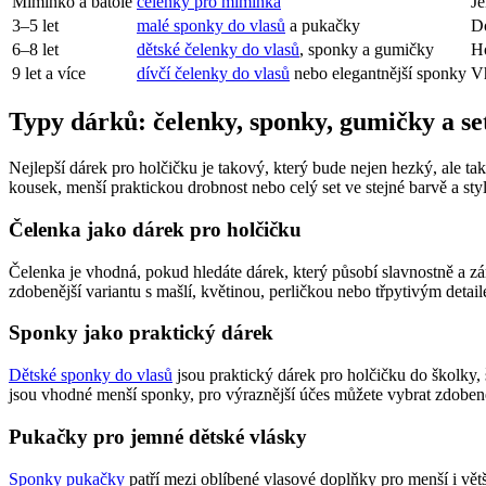
Miminko a batole
čelenky pro miminka
Je
3–5 let
malé sponky do vlasů
a pukačky
Do
6–8 let
dětské čelenky do vlasů
, sponky a gumičky
Ho
9 let a více
dívčí čelenky do vlasů
nebo elegantnější sponky
Vh
Typy dárků: čelenky, sponky, gumičky a se
Nejlepší dárek pro holčičku je takový, který bude nejen hezký, ale t
kousek, menší praktickou drobnost nebo celý set ve stejné barvě a sty
Čelenka jako dárek pro holčičku
Čelenka je vhodná, pokud hledáte dárek, který působí slavnostně a z
zdobenější variantu s mašlí, květinou, perličkou nebo třpytivým detail
Sponky jako praktický dárek
Dětské sponky do vlasů
jsou praktický dárek pro holčičku do školky, 
jsou vhodné menší sponky, pro výraznější účes můžete vybrat zdoben
Pukačky pro jemné dětské vlásky
Sponky pukačky
patří mezi oblíbené vlasové doplňky pro menší i vět