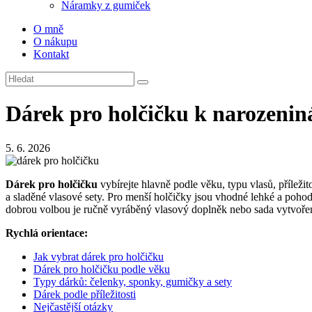
Náramky z gumiček
O mně
O nákupu
Kontakt
Dárek pro holčičku k narozeni
5. 6. 2026
Dárek pro holčičku
vybírejte hlavně podle věku, typu vlasů, příleži
a sladěné vlasové sety. Pro menší holčičky jsou vhodné lehké a pohod
dobrou volbou je ručně vyráběný vlasový doplněk nebo sada vytvořen
Rychlá orientace:
Jak vybrat dárek pro holčičku
Dárek pro holčičku podle věku
Typy dárků: čelenky, sponky, gumičky a sety
Dárek podle příležitosti
Nejčastější otázky