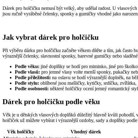
Dárek pro holčičku nemusí být velký, aby udělal radost. U vlasových 
jsou ručně vyráběné čelenky, sponky a gumičky vhodné jako narozeni
Jak vybrat dárek pro holčičku
Při výběru dárku pro holčičku začněte věkem dítěte a tím, jak často b
výraznější čelenky, slavnostní sponky, barevné gumičky nebo sladěné 
Podle věku:
jiné doplňky se hodí pro miminko, jiné pro školkov
Podle vlasů:
pro jemné vlasy volte menší sponky, pukačky neb
Podle příležitosti:
na oslavu se hodí výraznější doplněk, na běžn
Podle stylu:
oblíbené jsou mašličky, kytičky, srdíčka, zvířátka,
Podle osobnosti:
některé holčičky ocení jemný romantický styl
Dárek pro holčičku podle věku
Věk je u dětských vlasových doplňků důležitý hlavně kvůli pohodlí,
holčiček už můžete vybírat i výraznější ozdoby, sady a doplňky podle
Věk holčičky
Vhodný dárek