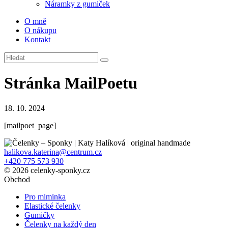
Náramky z gumiček
O mně
O nákupu
Kontakt
Stránka MailPoetu
18. 10. 2024
[mailpoet_page]
halikova.katerina@centrum.cz
+420 775 573 930
© 2026 celenky-sponky.cz
Obchod
Pro miminka
Elastické čelenky
Gumičky
Čelenky na každý den