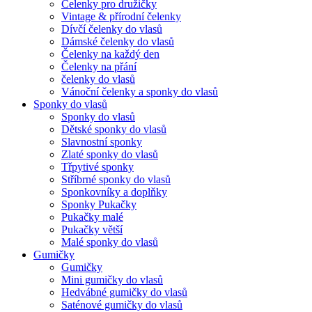
Čelenky pro družičky
Vintage & přírodní čelenky
Dívčí čelenky do vlasů
Dámské čelenky do vlasů
Čelenky na každý den
Čelenky na přání
čelenky do vlasů
Vánoční čelenky a sponky do vlasů
Sponky do vlasů
Sponky do vlasů
Dětské sponky do vlasů
Slavnostní sponky
Zlaté sponky do vlasů
Třpytivé sponky
Stříbrné sponky do vlasů
Sponkovníky a doplňky
Sponky Pukačky
Pukačky malé
Pukačky větší
Malé sponky do vlasů
Gumičky
Gumičky
Mini gumičky do vlasů
Hedvábné gumičky do vlasů
Saténové gumičky do vlasů