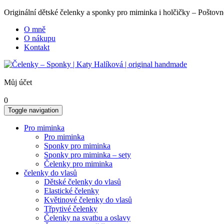
Originální dětské čelenky a sponky pro miminka i holčičky – Poš
O mně
O nákupu
Kontakt
Můj účet
0
Toggle navigation
Pro miminka
Pro miminka
Sponky pro miminka
Sponky pro miminka – sety
Čelenky pro miminka
čelenky do vlasů
Dětské čelenky do vlasů
Elastické čelenky
Květinové čelenky do vlasů
Třpytivé čelenky
Čelenky na svatbu a oslavy