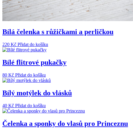
Bílá čelenka s růžičkami a perličkou
220
Kč
Přidat do košíku
Bílé flitrové pukačky
80
Kč
Přidat do košíku
Bílý motýlek do vlásků
40
Kč
Přidat do košíku
Čelenka a sponky do vlasů pro Princeznu