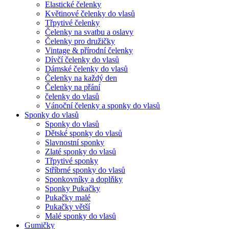
Elastické čelenky
Květinové čelenky do vlasů
Třpytivé čelenky
Čelenky na svatbu a oslavy
Čelenky pro družičky
Vintage & přírodní čelenky
Dívčí čelenky do vlasů
Dámské čelenky do vlasů
Čelenky na každý den
Čelenky na přání
čelenky do vlasů
Vánoční čelenky a sponky do vlasů
Sponky do vlasů
Sponky do vlasů
Dětské sponky do vlasů
Slavnostní sponky
Zlaté sponky do vlasů
Třpytivé sponky
Stříbrné sponky do vlasů
Sponkovníky a doplňky
Sponky Pukačky
Pukačky malé
Pukačky větší
Malé sponky do vlasů
Gumičky