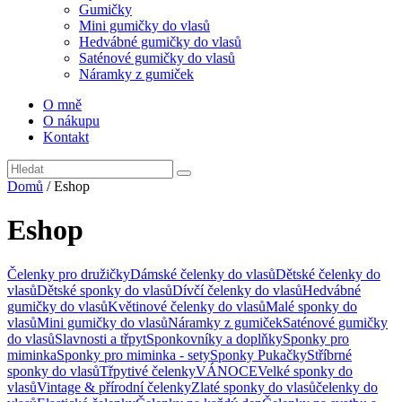
Gumičky
Mini gumičky do vlasů
Hedvábné gumičky do vlasů
Saténové gumičky do vlasů
Náramky z gumiček
O mně
O nákupu
Kontakt
Domů
/ Eshop
Eshop
Čelenky pro družičky
Dámské čelenky do vlasů
Dětské čelenky do
vlasů
Dětské sponky do vlasů
Dívčí čelenky do vlasů
Hedvábné
gumičky do vlasů
Květinové čelenky do vlasů
Malé sponky do
vlasů
Mini gumičky do vlasů
Náramky z gumiček
Saténové gumičky
do vlasů
Slavnosti a třpyt
Sponkovníky a doplňky
Sponky pro
miminka
Sponky pro miminka - sety
Sponky Pukačky
Stříbrné
sponky do vlasů
Třpytivé čelenky
VÁNOCE
Velké sponky do
vlasů
Vintage & přírodní čelenky
Zlaté sponky do vlasů
čelenky do