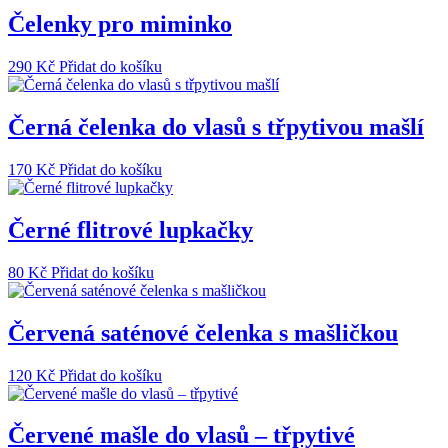
na
více
Čelenky pro miminko
stránce
variant.
produktu
Možnosti
290
Kč
Přidat do košíku
lze
vybrat
na
Černá čelenka do vlasů s třpytivou mašlí
stránce
produktu
170
Kč
Přidat do košíku
Černé flitrové lupkačky
80
Kč
Přidat do košíku
Červená saténové čelenka s mašličkou
120
Kč
Přidat do košíku
Červené mašle do vlasů – třpytivé