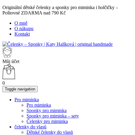
Originální dětské čelenky a sponky pro miminka i holčičky –
Poštovné ZDARMA nad 790 Kč
O mně
O nákupu
Kontakt
Můj účet
0
Toggle navigation
Pro miminka
Pro miminka
Sponky pro miminka
Sponky pro miminka – sety
Čelenky pro miminka
čelenky do vlasů
Dětské čelenky do vlasů