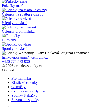
Pukačky malé
Čelenky na svatbu a oslavy
čelenky do vlasů
Čelenky pro miminka
Gumičky
Sponky do vlasů
halikova.katerina@centrum.cz
+420 775 573 930
© 2026 celenky-sponky.cz
Obchod
Pro miminka
Elastické čelenky
Gumičky
Čelenky na každý den
Sponky Pukačky
Slavnostní sponky