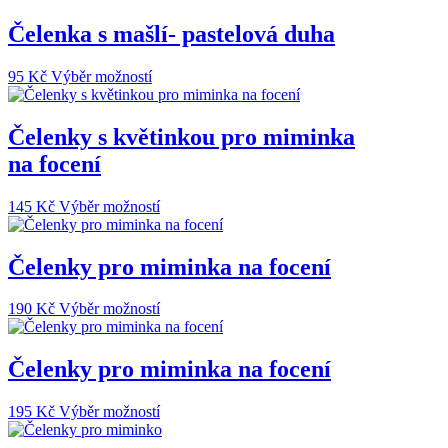
Čelenka s mašlí- pastelová duha
Tento
95
Kč
Výběr možností
produkt
má
více
Čelenky s květinkou pro miminka
variant.
na focení
Možnosti
lze
vybrat
Tento
145
Kč
Výběr možností
na
produkt
stránce
má
produktu
více
Čelenky pro miminka na focení
variant.
Možnosti
Tento
190
Kč
Výběr možností
lze
produkt
vybrat
má
na
více
Čelenky pro miminka na focení
stránce
variant.
produktu
Možnosti
Tento
195
Kč
Výběr možností
lze
produkt
vybrat
má