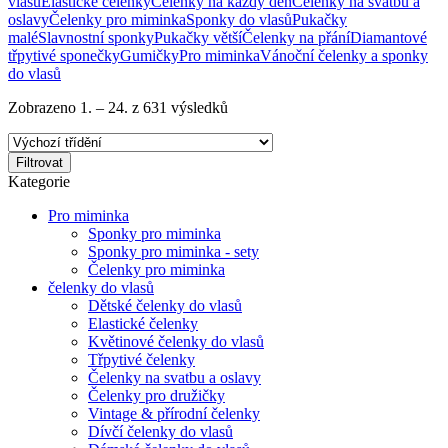
vlasů
Elastické čelenky
Čelenky na každý den
Čelenky na svatbu a
oslavy
Čelenky pro miminka
Sponky do vlasů
Pukačky
malé
Slavnostní sponky
Pukačky větší
Čelenky na přání
Diamantové
třpytivé sponečky
Gumičky
Pro miminka
Vánoční čelenky a sponky
do vlasů
Zobrazeno 1. – 24. z 631 výsledků
Filtrovat
Kategorie
Pro miminka
Sponky pro miminka
Sponky pro miminka - sety
Čelenky pro miminka
čelenky do vlasů
Dětské čelenky do vlasů
Elastické čelenky
Květinové čelenky do vlasů
Třpytivé čelenky
Čelenky na svatbu a oslavy
Čelenky pro družičky
Vintage & přírodní čelenky
Dívčí čelenky do vlasů