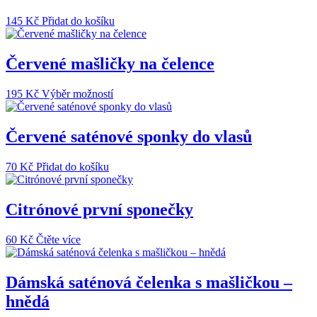
145
Kč
Přidat do košíku
Červené mašličky na čelence
Tento
195
Kč
Výběr možností
produkt
má
více
Červené saténové sponky do vlasů
variant.
Možnosti
70
Kč
Přidat do košíku
lze
vybrat
na
Citrónové první sponečky
stránce
produktu
60
Kč
Čtěte více
Dámská saténová čelenka s mašličkou –
hnědá