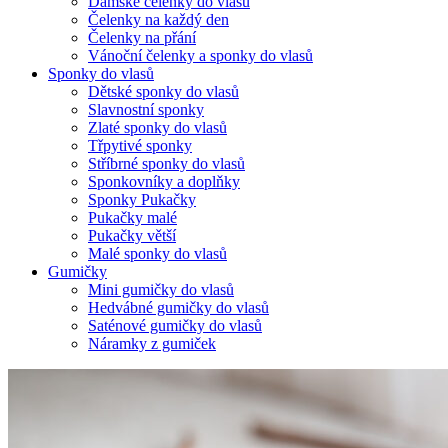
Dámské čelenky do vlasů
Čelenky na každý den
Čelenky na přání
Vánoční čelenky a sponky do vlasů
Sponky do vlasů
Dětské sponky do vlasů
Slavnostní sponky
Zlaté sponky do vlasů
Třpytivé sponky
Stříbrné sponky do vlasů
Sponkovníky a doplňky
Sponky Pukačky
Pukačky malé
Pukačky větší
Malé sponky do vlasů
Gumičky
Mini gumičky do vlasů
Hedvábné gumičky do vlasů
Saténové gumičky do vlasů
Náramky z gumiček