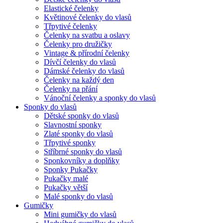
Elastické čelenky
Květinové čelenky do vlasů
Třpytivé čelenky
Čelenky na svatbu a oslavy
Čelenky pro družičky
Vintage & přírodní čelenky
Dívčí čelenky do vlasů
Dámské čelenky do vlasů
Čelenky na každý den
Čelenky na přání
Vánoční čelenky a sponky do vlasů
Sponky do vlasů
Dětské sponky do vlasů
Slavnostní sponky
Zlaté sponky do vlasů
Třpytivé sponky
Stříbrné sponky do vlasů
Sponkovníky a doplňky
Sponky Pukačky
Pukačky malé
Pukačky větší
Malé sponky do vlasů
Gumičky
Mini gumičky do vlasů