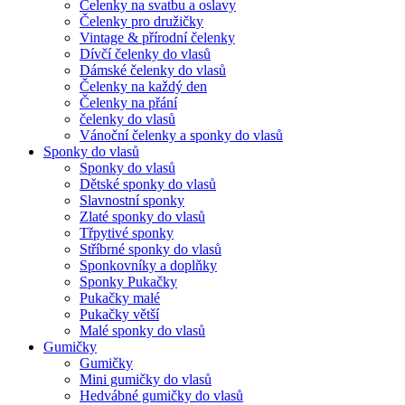
Čelenky na svatbu a oslavy
Čelenky pro družičky
Vintage & přírodní čelenky
Dívčí čelenky do vlasů
Dámské čelenky do vlasů
Čelenky na každý den
Čelenky na přání
čelenky do vlasů
Vánoční čelenky a sponky do vlasů
Sponky do vlasů
Sponky do vlasů
Dětské sponky do vlasů
Slavnostní sponky
Zlaté sponky do vlasů
Třpytivé sponky
Stříbrné sponky do vlasů
Sponkovníky a doplňky
Sponky Pukačky
Pukačky malé
Pukačky větší
Malé sponky do vlasů
Gumičky
Gumičky
Mini gumičky do vlasů
Hedvábné gumičky do vlasů