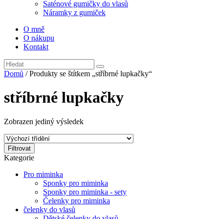
Saténové gumičky do vlasů
Náramky z gumiček
O mně
O nákupu
Kontakt
Domů
/ Produkty se štítkem „stříbrné lupkačky“
stříbrné lupkačky
Zobrazen jediný výsledek
Filtrovat
Kategorie
Pro miminka
Sponky pro miminka
Sponky pro miminka - sety
Čelenky pro miminka
čelenky do vlasů
Dětské čelenky do vlasů