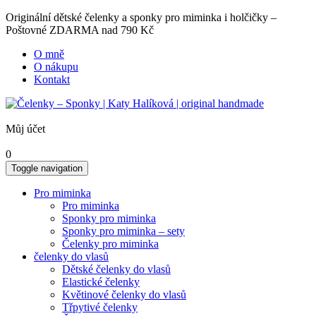
Originální dětské čelenky a sponky pro miminka i holčičky –
Poštovné ZDARMA nad 790 Kč
O mně
O nákupu
Kontakt
Můj účet
0
Toggle navigation
Pro miminka
Pro miminka
Sponky pro miminka
Sponky pro miminka – sety
Čelenky pro miminka
čelenky do vlasů
Dětské čelenky do vlasů
Elastické čelenky
Květinové čelenky do vlasů
Třpytivé čelenky