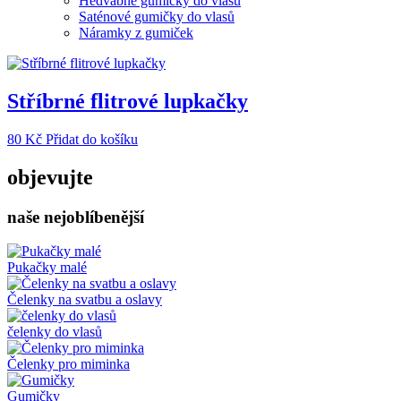
Hedvábné gumičky do vlasů
Saténové gumičky do vlasů
Náramky z gumiček
Stříbrné flitrové lupkačky
80
Kč
Přidat do košíku
objevujte
naše nejoblíbenější
Pukačky malé
Čelenky na svatbu a oslavy
čelenky do vlasů
Čelenky pro miminka
Gumičky