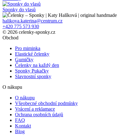
Sponky do vlasů
halikova.katerina@centrum.cz
+420 775 573 930
© 2026 celenky-sponky.cz
Obchod
Pro miminka
Elastické čelenky
Gumičky
Čelenky na každý den
Sponky Pukačky
Slavnostní sponky
O nákupu
O nákupu
Všeobecné obchodní podmínky
Vrácení a reklamace
Ochrana osobních údajů
FAQ
Kontakt
Blog