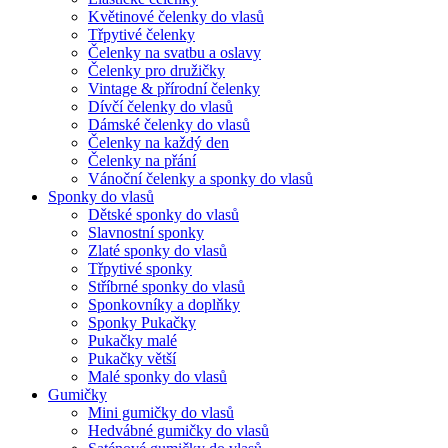
Květinové čelenky do vlasů
Třpytivé čelenky
Čelenky na svatbu a oslavy
Čelenky pro družičky
Vintage & přírodní čelenky
Dívčí čelenky do vlasů
Dámské čelenky do vlasů
Čelenky na každý den
Čelenky na přání
Vánoční čelenky a sponky do vlasů
Sponky do vlasů
Dětské sponky do vlasů
Slavnostní sponky
Zlaté sponky do vlasů
Třpytivé sponky
Stříbrné sponky do vlasů
Sponkovníky a doplňky
Sponky Pukačky
Pukačky malé
Pukačky větší
Malé sponky do vlasů
Gumičky
Mini gumičky do vlasů
Hedvábné gumičky do vlasů