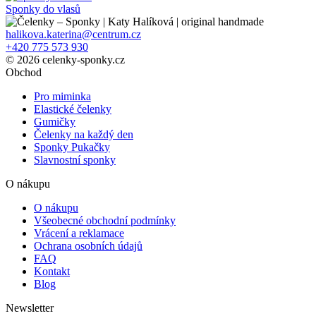
Sponky do vlasů
halikova.katerina@centrum.cz
+420 775 573 930
© 2026 celenky-sponky.cz
Obchod
Pro miminka
Elastické čelenky
Gumičky
Čelenky na každý den
Sponky Pukačky
Slavnostní sponky
O nákupu
O nákupu
Všeobecné obchodní podmínky
Vrácení a reklamace
Ochrana osobních údajů
FAQ
Kontakt
Blog
Newsletter