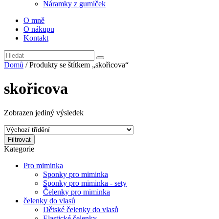
Náramky z gumiček
O mně
O nákupu
Kontakt
Domů
/ Produkty se štítkem „skořicova“
skořicova
Zobrazen jediný výsledek
Filtrovat
Kategorie
Pro miminka
Sponky pro miminka
Sponky pro miminka - sety
Čelenky pro miminka
čelenky do vlasů
Dětské čelenky do vlasů
Elastické čelenky