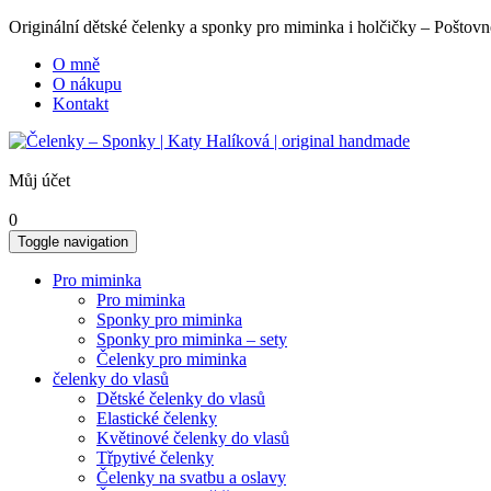
Originální dětské čelenky a sponky pro miminka i holčičky – Poš
O mně
O nákupu
Kontakt
Můj účet
0
Toggle navigation
Pro miminka
Pro miminka
Sponky pro miminka
Sponky pro miminka – sety
Čelenky pro miminka
čelenky do vlasů
Dětské čelenky do vlasů
Elastické čelenky
Květinové čelenky do vlasů
Třpytivé čelenky
Čelenky na svatbu a oslavy