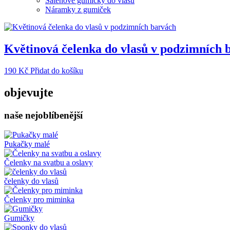
Saténové gumičky do vlasů
Náramky z gumiček
Květinová čelenka do vlasů v podzimních 
190
Kč
Přidat do košíku
objevujte
naše nejoblíbenější
Pukačky malé
Čelenky na svatbu a oslavy
čelenky do vlasů
Čelenky pro miminka
Gumičky