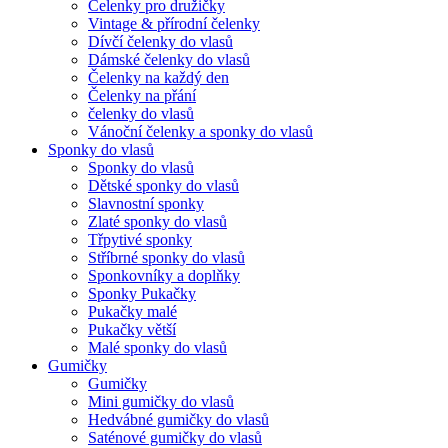
Čelenky pro družičky
Vintage & přírodní čelenky
Dívčí čelenky do vlasů
Dámské čelenky do vlasů
Čelenky na každý den
Čelenky na přání
čelenky do vlasů
Vánoční čelenky a sponky do vlasů
Sponky do vlasů
Sponky do vlasů
Dětské sponky do vlasů
Slavnostní sponky
Zlaté sponky do vlasů
Třpytivé sponky
Stříbrné sponky do vlasů
Sponkovníky a doplňky
Sponky Pukačky
Pukačky malé
Pukačky větší
Malé sponky do vlasů
Gumičky
Gumičky
Mini gumičky do vlasů
Hedvábné gumičky do vlasů
Saténové gumičky do vlasů