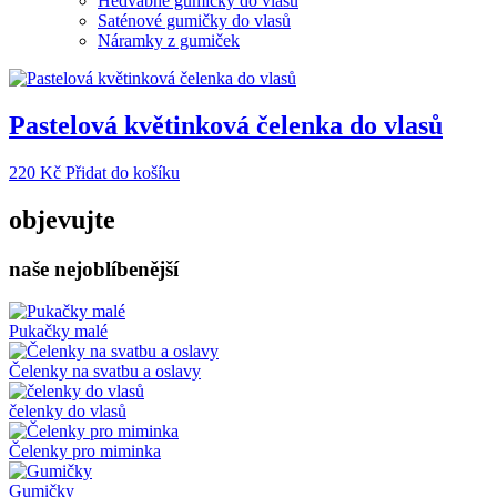
Hedvábné gumičky do vlasů
Saténové gumičky do vlasů
Náramky z gumiček
Pastelová květinková čelenka do vlasů
220
Kč
Přidat do košíku
objevujte
naše nejoblíbenější
Pukačky malé
Čelenky na svatbu a oslavy
čelenky do vlasů
Čelenky pro miminka
Gumičky