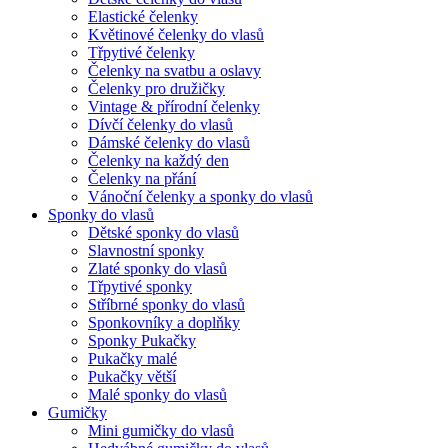
Elastické čelenky
Květinové čelenky do vlasů
Třpytivé čelenky
Čelenky na svatbu a oslavy
Čelenky pro družičky
Vintage & přírodní čelenky
Dívčí čelenky do vlasů
Dámské čelenky do vlasů
Čelenky na každý den
Čelenky na přání
Vánoční čelenky a sponky do vlasů
Sponky do vlasů
Dětské sponky do vlasů
Slavnostní sponky
Zlaté sponky do vlasů
Třpytivé sponky
Stříbrné sponky do vlasů
Sponkovníky a doplňky
Sponky Pukačky
Pukačky malé
Pukačky větší
Malé sponky do vlasů
Gumičky
Mini gumičky do vlasů