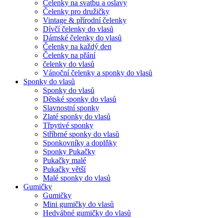
Čelenky na svatbu a oslavy
Čelenky pro družičky
Vintage & přírodní čelenky
Dívčí čelenky do vlasů
Dámské čelenky do vlasů
Čelenky na každý den
Čelenky na přání
čelenky do vlasů
Vánoční čelenky a sponky do vlasů
Sponky do vlasů
Sponky do vlasů
Dětské sponky do vlasů
Slavnostní sponky
Zlaté sponky do vlasů
Třpytivé sponky
Stříbrné sponky do vlasů
Sponkovníky a doplňky
Sponky Pukačky
Pukačky malé
Pukačky větší
Malé sponky do vlasů
Gumičky
Gumičky
Mini gumičky do vlasů
Hedvábné gumičky do vlasů