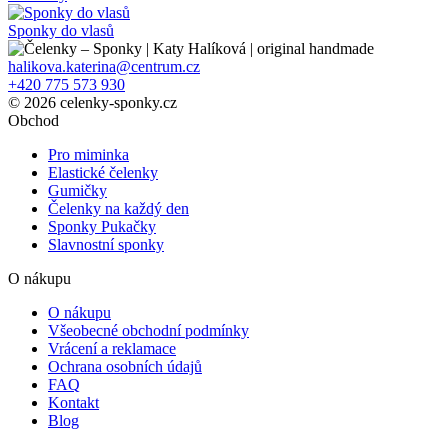
Sponky do vlasů
halikova.katerina@centrum.cz
+420 775 573 930
© 2026 celenky-sponky.cz
Obchod
Pro miminka
Elastické čelenky
Gumičky
Čelenky na každý den
Sponky Pukačky
Slavnostní sponky
O nákupu
O nákupu
Všeobecné obchodní podmínky
Vrácení a reklamace
Ochrana osobních údajů
FAQ
Kontakt
Blog