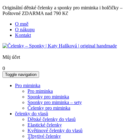
Originální dětské čelenky a sponky pro miminka i holčičky –
Poštovné ZDARMA nad 790 Kč
O mně
O nákupu
Kontakt
Můj účet
0
Toggle navigation
Pro miminka
Pro miminka
Sponky pro miminka
Sponky pro miminka – sety
Čelenky pro miminka
čelenky do vlasů
Dětské čelenky do vlasů
Elastické čelenky
Květinové čelenky do vlasů
Třpytivé čelenky