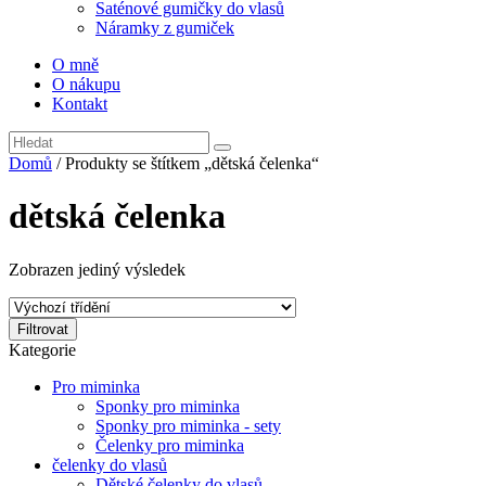
Saténové gumičky do vlasů
Náramky z gumiček
O mně
O nákupu
Kontakt
Domů
/ Produkty se štítkem „dětská čelenka“
dětská čelenka
Zobrazen jediný výsledek
Filtrovat
Kategorie
Pro miminka
Sponky pro miminka
Sponky pro miminka - sety
Čelenky pro miminka
čelenky do vlasů
Dětské čelenky do vlasů