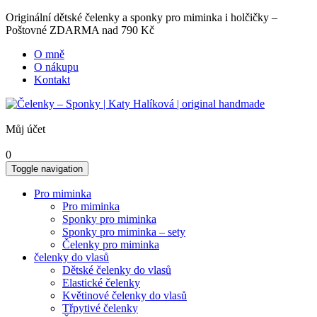
Originální dětské čelenky a sponky pro miminka i holčičky –
Poštovné ZDARMA nad 790 Kč
O mně
O nákupu
Kontakt
Můj účet
0
Toggle navigation
Pro miminka
Pro miminka
Sponky pro miminka
Sponky pro miminka – sety
Čelenky pro miminka
čelenky do vlasů
Dětské čelenky do vlasů
Elastické čelenky
Květinové čelenky do vlasů
Třpytivé čelenky