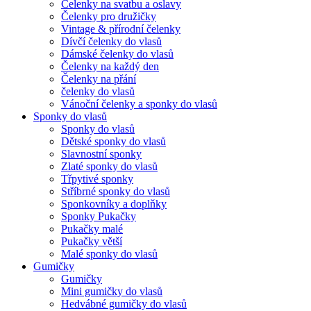
Čelenky na svatbu a oslavy
Čelenky pro družičky
Vintage & přírodní čelenky
Dívčí čelenky do vlasů
Dámské čelenky do vlasů
Čelenky na každý den
Čelenky na přání
čelenky do vlasů
Vánoční čelenky a sponky do vlasů
Sponky do vlasů
Sponky do vlasů
Dětské sponky do vlasů
Slavnostní sponky
Zlaté sponky do vlasů
Třpytivé sponky
Stříbrné sponky do vlasů
Sponkovníky a doplňky
Sponky Pukačky
Pukačky malé
Pukačky větší
Malé sponky do vlasů
Gumičky
Gumičky
Mini gumičky do vlasů
Hedvábné gumičky do vlasů