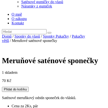
Saténové gumičky do vlasů
Náramky z gumiček
O mně
O nákupu
Kontakt
Domů
/
Sponky do vlasů
/
Sponky Pukačky
/
Pukačky
větší
/ Meruňové saténové sponečky
Meruňové saténové sponečky
1 skladem
70
Kč
Meruňové
Přidat do košíku
saténové
sponečky
Saténové meruňkový odstín sponeček do vlásků.
množství
Cena za 2Ks, pár