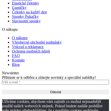
Elastické čelenky
Gumičky
Čelenky na každý den
Sponky Pukačky
Slavnostní sponky
O nákupu
O nákupu
Všeobecné obchodní podmínky
Vrácení a reklamace
Ochrana osobních údajů
FAQ
Kontakt
Blog
Newsletter
Přihlaste se k odběru a získejte novinky a speciální nabídky!
Užíváme cookies, abychom vám zajistili co možná nejsnadnější
použití našich webových stránek. Pokud budete nadále prohlížet
naše stránky předpokládáme, že s použitím cookies souhlasíte.